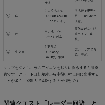
が高い中心地。
付近
南の沼地拠点
湿地帯で視界が
④
南
（South Swamp
悪く、待ち伏せ
Outpost）近く
注意。
高低差があり狙
赤い池（Red
⑤
西
撃ポイント多
Lakes）付近
数。
主要施設
広いエリアで資
⑥
中央南
（Primary
源も豊富。
Facility）南側
マップを拡大し、家のアイコンを頼りに探索すると効率
的です。クレートは貯蔵庫から半径80m以内に出現する
ことが多く、複数人で索敵するのが理想です。
関連クエスト「レーダー回避」と