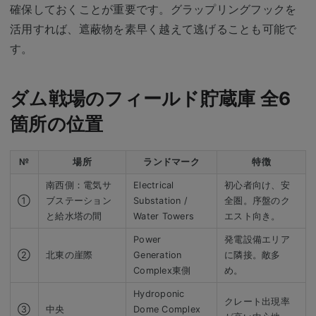
確保しておくことが重要です。グラップリングフックを
活用すれば、遮蔽物を素早く越えて逃げることも可能で
す。
ダム戦場のフィールド貯蔵庫 全6
箇所の位置
№
場所
ランドマーク
特徴
南西側：電気サ
Electrical
初心者向け、安
①
ブステーション
Substation /
全圏。序盤のク
と給水塔の間
Water Towers
エスト向き。
Power
発電設備エリア
②
北東の崖際
Generation
に隣接。敵多
Complex東側
め。
Hydroponic
クレート出現率
③
中央
Dome Complex