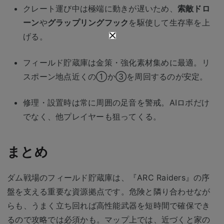
クレート運び中は極端に動きが遅いため、
索敵ドロ
ーン
や
グラップリングフック
を駆使して生存率を上
げる。
フィールド貯蔵庫は金策・強化素材集めに最適。リ
スポーン地点近くの①か③を周回するのが安定。
修理・設置時は常に周囲の足音を警戒。AIロボだけ
でなく、他プレイヤーも狙ってくる。
まとめ
ダム戦場のフィールド貯蔵庫は、『ARC Raiders』の序
盤を支える重要な資源拠点です。危険と隣り合わせなが
らも、うまく立ち回れば高性能武器を短時間で確保でき
るので攻略では必須かも。マップ上では、近づくと家の