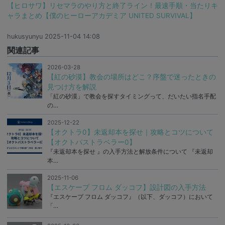
【ヒロサワ】リセマラのやり方と終了ライン！最速手順・当たりキ
ャラまとめ【僕のヒーローアカデミア UNITED SURVIVAL】
hukusyunyu
2025-11-04 14:08
関連記事
2026-03-28
【紅の砂漠】教会の場所はどこ？序盤で迷ったときの
見つけ方を解説
「紅の砂漠」で教会を探すタイミングって、だいたい指名手配
の…
2025-12-22
【オクトラ0】未返却本を探せ｜攻略とコツについて
【オクトパストラベラー0】
『未返却本を探せ 』の入手方法と解放条件について 『未返却
本…
2025-11-06
【エスケープ フロム ダッコフ】設計図の入手方法
『エスケープ フロム ダッコフ』（以下、ダッコフ）において
「…