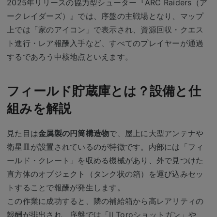
2025年リリースの協力型シューター『ARC Raiders（ア
ークレイダーズ）』では、序盤の主戦場となり、マップ
上では「家のアイコン」で表示され、資源回収・クエス
ト進行・レア報酬入手など、すべてのプレイヤーが通過
するであろう中核地点といえます。
フィールド貯蔵庫とは？設備と仕
組みを解説
見た目は
金属製の円筒構造物
で、屋上に大型アンテナや
衛星皿が設置されているのが特徴です。内部には「フィ
ールド・クレート」を収める機械があり、外で見つけた
直方体のオブジェクト（タンク状の箱）を運び込みセッ
トすることで報酬が発生します。
この作業に成功すると、隣の補給箱から高レアリティの
報酬が排出され、序盤では「Il Toroショットガン」や