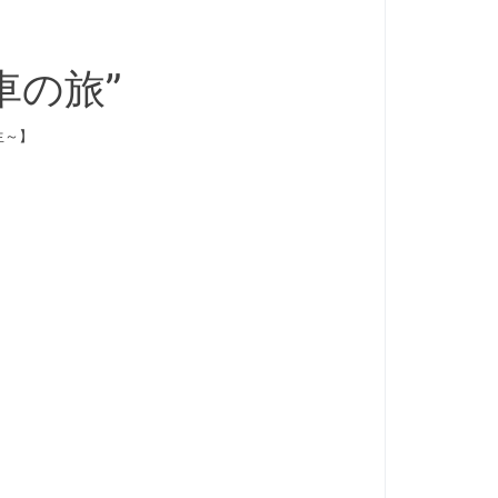
車の旅”
生～】