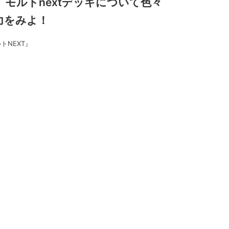
】モルトnextデッキについて色々
力をみよ！
トNEXT』