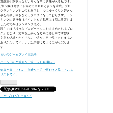
遊戯王や副収入などいろんな事に興味がある私です。
月PV数は他サイト含めて３００万ｐｖを達成。ブロ
グランキングも１位を取得し、今はゆっくりと好きな
事を考察し書きなぐるブログになっております。ラン
キングの振り分けポイントを遊戯王は４割に設定しま
したので今はランキング低め。
現在では『様々なブロガーさんにおすすめされるブロ
グ』となり、文章を上手くなる為に修行中です(笑)
文章も結構へたくそなので温かい目で見てもらえると
ありがたいです。いい記事書けるようにがんばりま
す。
まいのゲームプレイ日記帳
ゲーム日記と雑多な日常。～TCG風味～
物欲と欲しいもの。何時か自分で買おうと思っている
リストです。
@QuDWiL5JG096862をフォロー
このブログについて