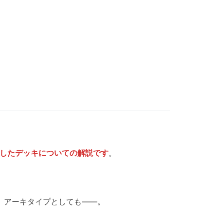
したデッキについての解説です
。
り、アーキタイプとしても――。