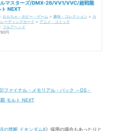
ルマスターズ/DMX-26/VV1/VVC/超戦龍
ト NEXT
:
おもちゃ・ホビー・ゲーム
>
趣味・コレクション
>
カ
トレーディングカード
>
アニメ・コミック
:
フルアヘッド
780円
-26]ファイナル・メモリアル・パック ～DS・
龍覇 モルト NEXT
説の禁断 ドキンダムX
》採用の場合もあったりと