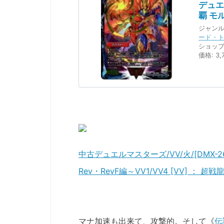
デュエ
覇 モル
ジャンル
ード・
ショップ
価格:
3,
中古デュエルマスターズ/VV/火/[DMX
Rev・RevF編～VV1/VV4 [VV] ： 超戦
マナ加速も出来て、攻撃的。そして《
伝