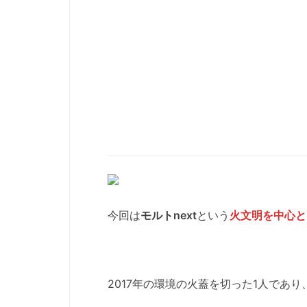
今回は
モルトnext
という
火文明を中心と
2017年の環境の火蓋を切った1人であ